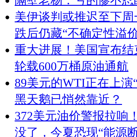
隔壁老杨：亏的惨不忍
美伊谈判或推迟至下周
跌后仍藏“不确定性溢价
重大进展！美国宣布结
轮载600万桶原油通航
89美元的WTI正在上
黑天鹅已悄然靠近？
372美元油价警报拉响
没了，今夏恐现“能源