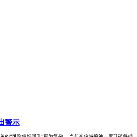
出警示
简单的“风险偏好回升”更为复杂。 当前布伦特原油一度升破每桶