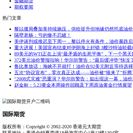
金融期货
期权要闻
热门文章
黎以僵局叠加美持续施压，供给提升但地缘仍然托底油价
隔壁老杨：亏的惨不忍睹！
美伊谈判或推迟至下周一，黎以停火有条件，油价暴跌后
重大进展！美国宣布结束对伊朗海上封锁 3艘沙特油轮载6
89美元的WTI正在上演“最矛盾的生死平衡”，下一个黑
372美元油价警报拉响！华尔街警告：“最后缓冲垫”快没
鲁比奥放话：海峡不开就打！油价在92美元附近等待选
五次“协议宣布”，零次真正达成——油价被“狼来了”折
“2008式灾难”恐重演？华尔街警告：如出现这一幕，油价
赵金标：5.23黄金本周操作回顾及下周原油黄金行情展望
国际期货
版权所有：Copyright © 2002-2020 香港元大期货
联系地址：香港金钟夏悫道18号海富中心1座13楼1304室