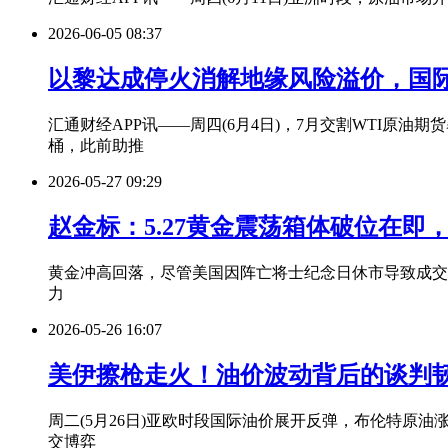
2026-06-05 08:37
以黎达成停火消解地缘风险溢价，国际
汇通财经APP讯——周四(6月4日)，7月交割WTI原油期货
桶，此前助推
2026-05-27 09:29
赵金标：5.27黄金震荡箱体破位在即
黄金冲高回落，尽管美国因阵亡将士纪念日休市导致成交
力
2026-05-26 16:07
美伊擦枪走火！油价波动背后的谈判
周二(5月26日)亚欧时段国际油价展开反弹，布伦特原油
交博弈