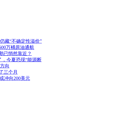
仍藏“不确定性溢价”
00万桶原油通航
天鹅已悄然靠近？
了，今夏恐现“能源断
择方向
腾了三个月
或冲向200美元