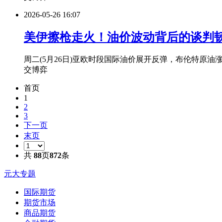
2026-05-26 16:07
美伊擦枪走火！油价波动背后的谈判
周二(5月26日)亚欧时段国际油价展开反弹，布伦特原油
交博弈
首页
1
2
3
下一页
末页
共
88
页
872
条
元大专题
国际期货
期货市场
商品期货